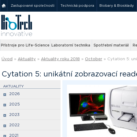
Zastupované společnosti
Technická podpora
Biobary & Biosklady
Přístroje pro Life-Science
Laboratorní technika
Spotřební materiál
Re
Úvod
»
Aktuality
»
Aktuality roku 2018
»
October
»
Cytation 5: un
Cytation 5: unikátní zobrazovací read
AKTUALITY
2026
2025
2023
2022
2021