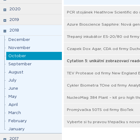
2020
PCR stojánek Heathrow Scientific do 
2019
Azure Bioscience Sapphire: Nová ge
2018
Třepaný inkubátor ES-20/80 od firmy
December
November
Czapek Dox Agar, CDA od firmy Duch
October
Cytation 5: unikátní zobrazovací read
September
August
TEV Protease od firmy New England B
July
Cykler Biometra TOne od firmy Analyt
June
May
NucleoMag 384 Plant – kit pro high th
April
Promývačka 50TS od firmy BioTek
March
February
Vyberte si tu pravou třepačku s novo
January
2017