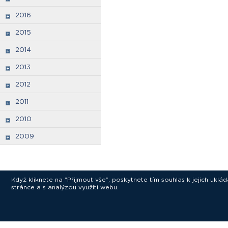
2016
2015
2014
2013
2012
2011
2010
2009
Když kliknete na “Přijmout vše”, poskytnete tím souhlas k jejich ukl
stránce a s analýzou využití webu.