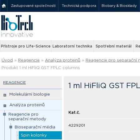
Zastupované společnosti
Technická podpora
Biobary & Biosklady
Přístroje pro Life-Science
Laboratorní technika
Spotřební materiál
Re
Úvod
»
Reagencie
»
Analýza proteinů
»
Reagencie pro separační
Produkt 1 ml HiFliQ GST FPLC columns
REAGENCIE
1 ml HiFliQ GST FP
Molekulární biologie
Analýza proteinů
Kat.č.
Reagencie pro
separační metody
4229201
Bioseparační média
Spin kolonky