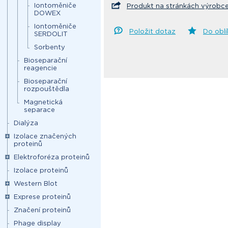
Iontoměniče
Produkt na stránkách výrobc
DOWEX
Iontoměniče
Položit dotaz
Do obl
SERDOLIT
Sorbenty
Bioseparační
reagencie
Bioseparační
rozpouštědla
Magnetická
separace
Dialýza
Izolace značených
proteinů
Elektroforéza proteinů
Izolace proteinů
Western Blot
Exprese proteinů
Značení proteinů
Phage display