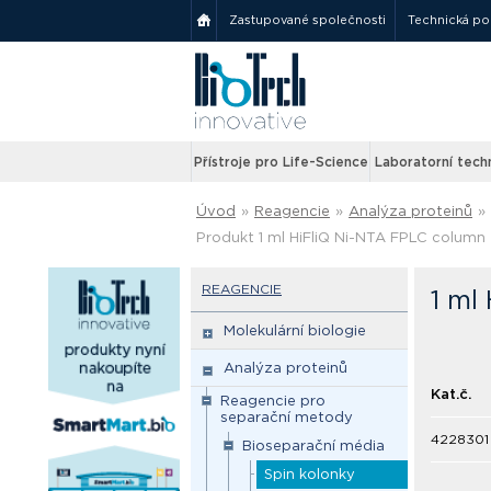
Zastupované společnosti
Technická p
Přístroje pro Life-Science
Laboratorní tech
Úvod
»
Reagencie
»
Analýza proteinů
»
Produkt 1 ml HiFliQ Ni-NTA FPLC column
REAGENCIE
1 ml
Molekulární biologie
Analýza proteinů
Kat.č.
Reagencie pro
separační metody
4228301
Bioseparační média
Spin kolonky