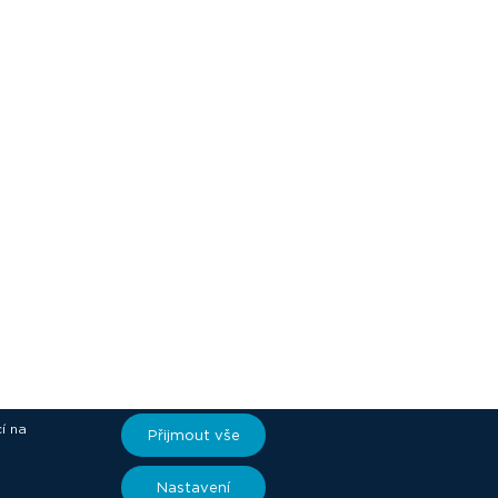
í na
Přijmout vše
ory
Nastavení