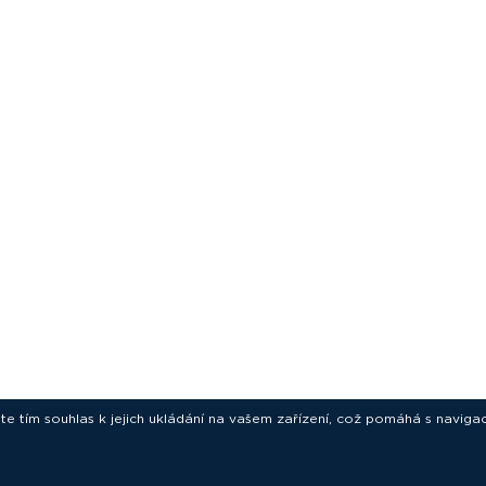
ete tím souhlas k jejich ukládání na vašem zařízení, což pomáhá s navigac
novative technologies for your laborat