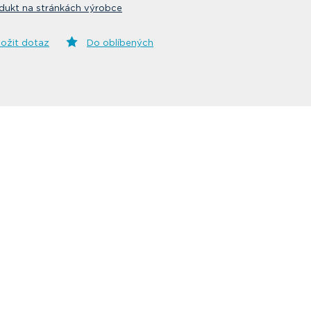
dukt na stránkách výrobce
ložit dotaz
Do oblíbených