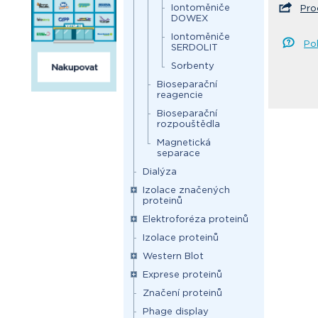
Iontoměniče
Pro
DOWEX
Iontoměniče
Po
SERDOLIT
Sorbenty
Bioseparační
reagencie
Bioseparační
rozpouštědla
Magnetická
separace
Dialýza
Izolace značených
proteinů
Elektroforéza proteinů
Izolace proteinů
Western Blot
Exprese proteinů
Značení proteinů
Phage display