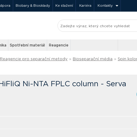
odpora
Biobary & Biosklady
Ke stažení
Kariéra
Kontakty
nika
Spotřební materiál
Reagencie
Reagencie pro separační metody
»
Bioseparační média
»
Spin kolo
 HiFliQ Ni-NTA FPLC column - Serva