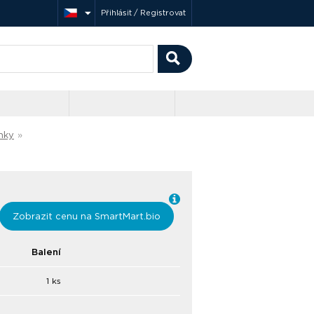
Přihlásit / Registrovat
nky
»
Zobrazit cenu na SmartMart.bio
Balení
1 ks