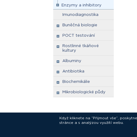
Enzymy a inhibitory
Imunodiagnostika
Buněčná biologie
POCT testování
Rostlinné tkáňové
kultury
Albuminy
Antibiotika
Biochemikálie
Mikrobiologické půdy
Když kliknete na “Přijmout vše”, poskytn
stránce a s analýzou využití webu.
In