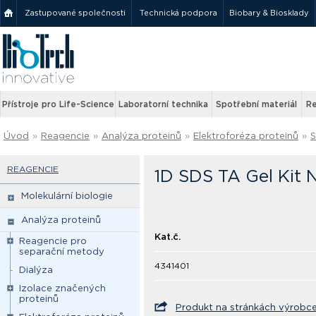
Zastupované společnosti
Technická podpora
Biobary & Biosklady
Přístroje pro Life-Science
Laboratorní technika
Spotřební materiál
Re
Úvod
»
Reagencie
»
Analýza proteinů
»
Elektroforéza proteinů
»
REAGENCIE
1D SDS TA Gel Kit 
Molekulární biologie
Analýza proteinů
Kat.č.
Reagencie pro
separační metody
4341401
Dialýza
Izolace značených
proteinů
Produkt na stránkách výrobc