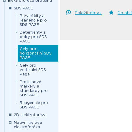
Elektroforéza proteinů
SDS PAGE
Položit dotaz
Do obl
Barvicí kity a
reagencie pro
SDS PAGE
Detergenty a
pufry pro SDS
PAGE
Gely pro
horizontální SDS
PAGE
Gely pro
vertikální SDS
Page
Proteinové
markery a
standardy pro
SDS PAGE
Reagencie pro
SDS PAGE
2D elektroforéza
Nativní gelová
elektroforéza