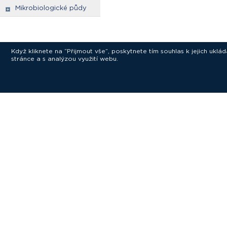
Mikrobiologické půdy
Když kliknete na “Přijmout vše”, poskytnete tím souhlas k jejich ukl
stránce a s analýzou využití webu.