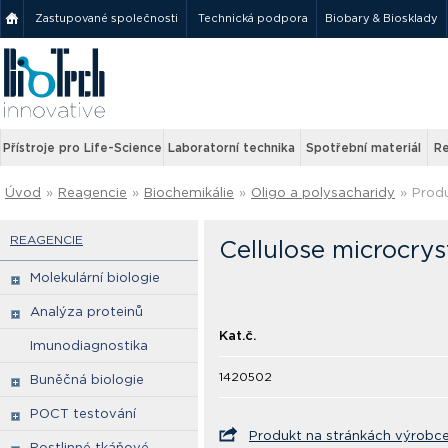
Zastupované společnosti
Technická podpora
Biobary & Biosklady
Přístroje pro Life-Science
Laboratorní technika
Spotřební materiál
Re
Úvod
»
Reagencie
»
Biochemikálie
»
Oligo a polysacharidy
»
Produ
REAGENCIE
Cellulose microcrys
Molekulární biologie
Analýza proteinů
Kat.č.
Imunodiagnostika
1420502
Buněčná biologie
POCT testování
Produkt na stránkách výrobc
Rostlinné tkáňové