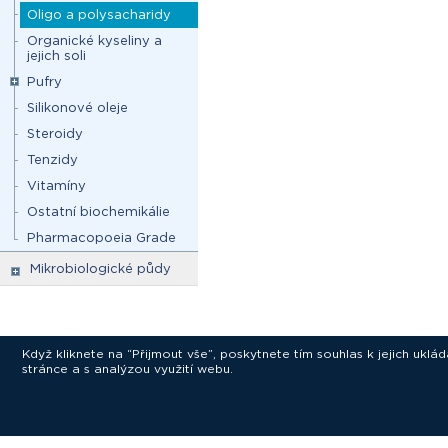
Oligo a polysacharidy
Organické kyseliny a
jejich soli
Pufry
Silikonové oleje
Steroidy
Tenzidy
Vitamíny
Ostatní biochemikálie
Pharmacopoeia Grade
Mikrobiologické půdy
Když kliknete na “Přijmout vše”, poskytnete tím souhlas k jejich ukl
stránce a s analýzou využití webu.