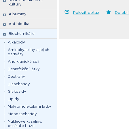
kultury
Položit dotaz
Do obl
Albuminy
Antibiotika
Biochemikálie
Alkaloidy
Aminokyseliny a jejich
deriváty
Anorganické soli
Desinfekční látky
Dextrany
Disacharidy
Glykosidy
Lipidy
Makromolekulární látky
Monosacharidy
Nukleové kyseliny,
dusíkaté báze