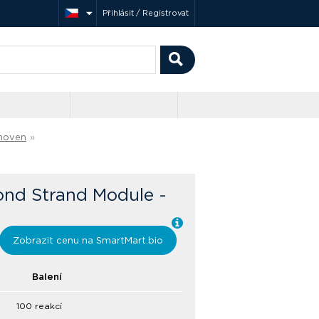
Přihlásit / Registrovat
ihoven
»
ond Strand Module -
Zobrazit cenu na SmartMart.bio
Balení
100 reakcí