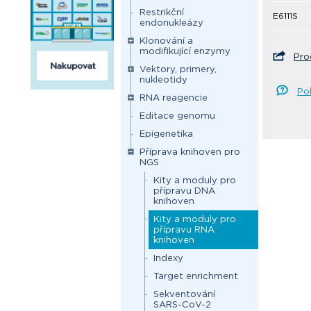
Restrikční
E6111S
endonukleázy
Klonování a
modifikující enzymy
Pro
Vektory, primery,
nukleotidy
Po
RNA reagencie
Editace genomu
Epigenetika
Příprava knihoven pro
NGS
Kity a moduly pro
přípravu DNA
knihoven
Kity a moduly pro
přípravu RNA
knihoven
Indexy
Target enrichment
Sekventování
SARS-CoV-2