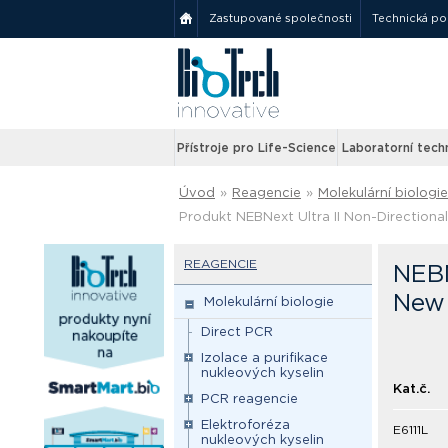
Zastupované společnosti
Technická p
Přístroje pro Life-Science
Laboratorní tech
Úvod
»
Reagencie
»
Molekulární biologie
Produkt NEBNext Ultra II Non-Direction
REAGENCIE
NEBN
New 
Molekulární biologie
Direct PCR
Izolace a purifikace
nukleových kyselin
Kat.č.
PCR reagencie
Elektroforéza
E6111L
nukleových kyselin