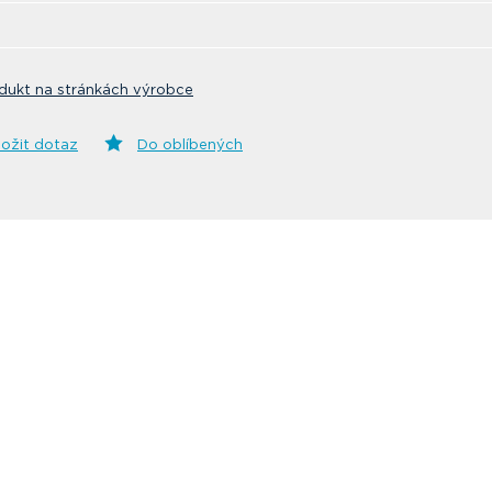
dukt na stránkách výrobce
ložit dotaz
Do oblíbených