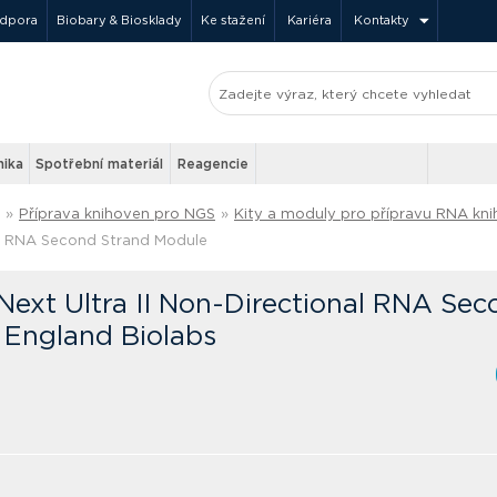
odpora
Biobary & Biosklady
Ke stažení
Kariéra
Kontakty
nika
Spotřební materiál
Reagencie
»
Příprava knihoven pro NGS
»
Kity a moduly pro přípravu RNA kn
al RNA Second Strand Module
ext Ultra II Non-Directional RNA Sec
England Biolabs