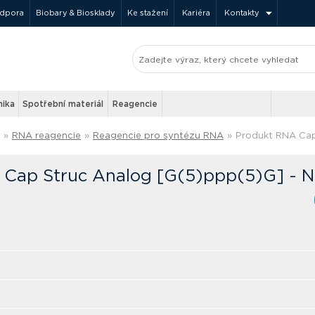
odpora
Biobary & Biosklady
Ke stažení
Kariéra
Kontakty
nika
Spotřební materiál
Reagencie
»
RNA reagencie
»
Reagencie pro syntézu RNA
»
Produkt RNA Cap
Cap Struc Analog [G(5)ppp(5)G] - N