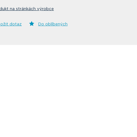
dukt na stránkách výrobce
ložit dotaz
Do oblíbených