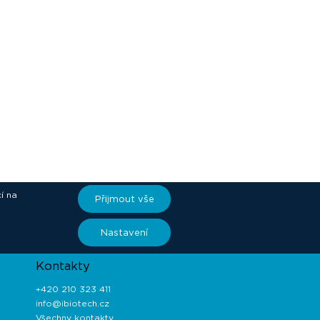
í na
Přijmout vše
ory
Nastavení
Kontakty
+420 210 323 411
info@ibiotech.cz
Všechny kontakty