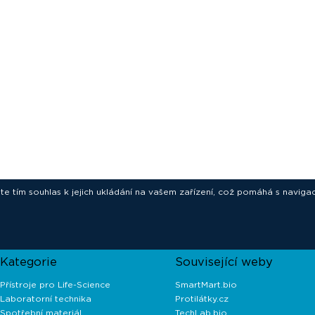
ete tím souhlas k jejich ukládání na vašem zařízení, což pomáhá s navigac
novative technologies for your laborat
Kategorie
Související weby
Přístroje pro Life-Science
SmartMart.bio
Laboratorní technika
Protilátky.cz
Spotřební materiál
TechLab.bio