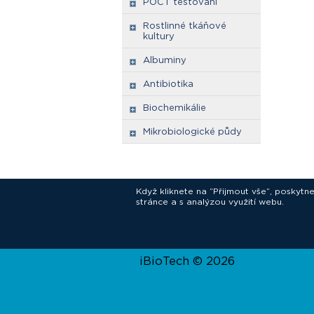
POCT testování
Rostlinné tkáňové
kultury
Albuminy
Antibiotika
Biochemikálie
Mikrobiologické půdy
Když kliknete na “Přijmout vše”, poskytn
stránce a s analýzou využití webu.
In
iBioTech © 2026