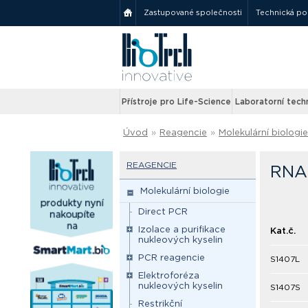
Zastupované společnosti
Technická p
Přístroje pro Life-Science
Laboratorní tech
Úvod
»
Reagencie
»
Molekulární biologie
REAGENCIE
RNA 
Molekulární biologie
Direct PCR
Izolace a purifikace
Kat.č.
nukleových kyselin
PCR reagencie
S1407L
Elektroforéza
nukleových kyselin
S1407S
Restrikční