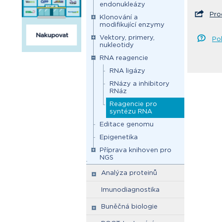
endonukleázy
Pro
Klonování a
modifikující enzymy
Vektory, primery,
Po
nukleotidy
RNA reagencie
RNA ligázy
RNázy a inhibitory
RNáz
Reagencie pro
syntézu RNA
Editace genomu
Epigenetika
Příprava knihoven pro
NGS
Analýza proteinů
Imunodiagnostika
Buněčná biologie