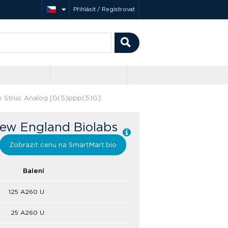
Přihlásit / Registrovat
 Struc Analog [G(5)ppp(5)G]
ew England Biolabs
Zobrazit cenu na SmartMart.bio
Balení
125 A260 U
25 A260 U