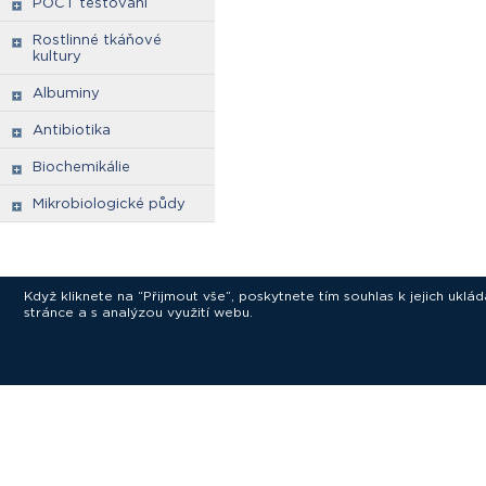
POCT testování
Rostlinné tkáňové
kultury
Albuminy
Antibiotika
Biochemikálie
Mikrobiologické půdy
Když kliknete na “Přijmout vše”, poskytnete tím souhlas k jejich ukl
stránce a s analýzou využití webu.