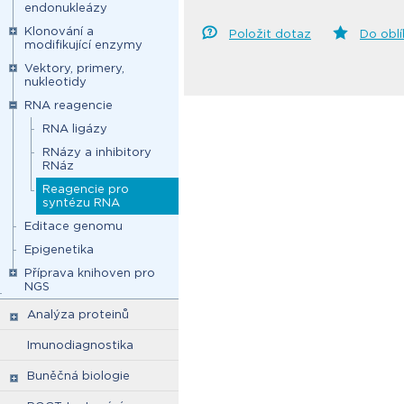
endonukleázy
Klonování a
Položit dotaz
Do obl
modifikující enzymy
Vektory, primery,
nukleotidy
RNA reagencie
RNA ligázy
RNázy a inhibitory
RNáz
Reagencie pro
syntézu RNA
Editace genomu
Epigenetika
Příprava knihoven pro
NGS
Analýza proteinů
Imunodiagnostika
Buněčná biologie