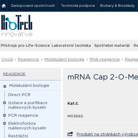
Zastupované společnosti
Technická podpora
Biobary & Biosklady
Přístroje pro Life-Science
Laboratorní technika
Spotřební materiál
Re
Úvod
»
Reagencie
»
Molekulární biologie
»
RNA reagencie
»
Reage
REAGENCIE
mRNA Cap 2-O-Meth
Molekulární biologie
Direct PCR
Izolace a purifikace
Kat.č.
nukleových kyselin
PCR reagencie
M0366S
Elektroforéza
nukleových kyselin
Produkt na stránkách výrobc
Restrikční